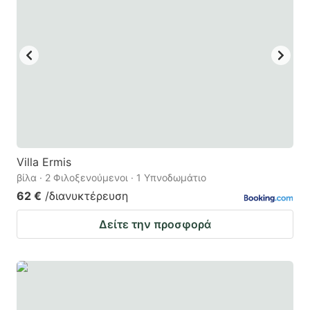
to
to
get
get
the
the
keyboard
keyboard
shortcuts
shortcuts
for
for
changing
changing
dates.
dates.
Villa Ermis
βίλα · 2 Φιλοξενούμενοι · 1 Υπνοδωμάτιο
62 €
/διανυκτέρευση
Δείτε την προσφορά