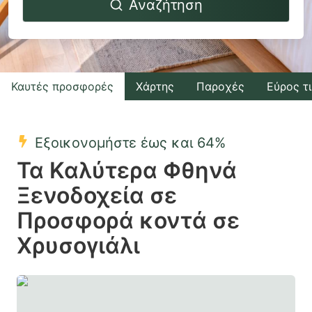
Αναζήτηση
forward
backward
to
to
interact
interact
with
with
Καυτές προσφορές
Χάρτης
Παροχές
Εύρος τ
the
the
calendar
calendar
and
and
Εξοικονομήστε έως και 64%
select
select
Τα Καλύτερα Φθηνά
a
a
Ξενοδοχεία σε
date.
date.
Προσφορά κοντά σε
Press
Press
the
the
Χρυσογιάλι
question
question
mark
mark
key
key