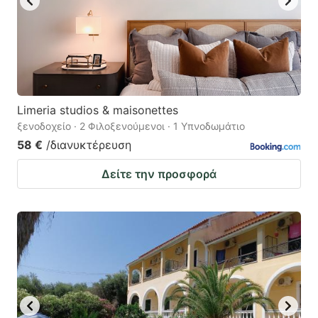
Limeria studios & maisonettes
ξενοδοχείο · 2 Φιλοξενούμενοι · 1 Υπνοδωμάτιο
58 €
/διανυκτέρευση
Δείτε την προσφορά