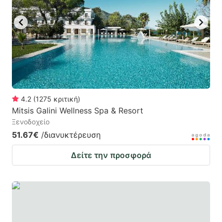
key
key
to
to
get
get
the
the
keyboard
keyboard
shortcuts
shortcuts
for
for
4.2
(
1275
κριτική
)
Mitsis Galini Wellness Spa & Resort
changing
changing
Ξενοδοχείο
dates.
dates.
51.67€
/διανυκτέρευση
Δείτε την προσφορά