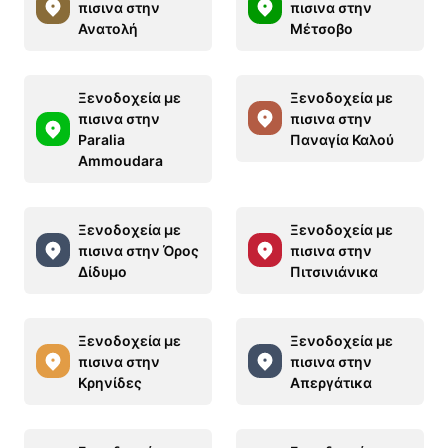
πισινα στην
πισινα στην
Ανατολή
Μέτσοβο
Ξενοδοχεία με
Ξενοδοχεία με
πισινα στην
πισινα στην
Paralia
Παναγία Καλού
Ammoudara
Ξενοδοχεία με
Ξενοδοχεία με
πισινα στην Όρος
πισινα στην
Δίδυμο
Πιτσινιάνικα
Ξενοδοχεία με
Ξενοδοχεία με
πισινα στην
πισινα στην
Κρηνίδες
Απεργάτικα