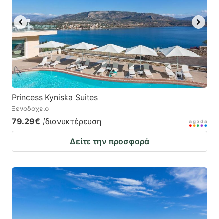
key
key
to
to
get
get
the
the
keyboard
keyboard
shortcuts
shortcuts
for
for
Princess Kyniska Suites
Ξενοδοχείο
changing
changing
79.29€
/διανυκτέρευση
dates.
dates.
Δείτε την προσφορά