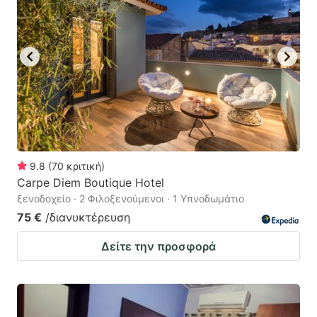
to
to
get
get
the
the
keyboard
keyboard
shortcuts
shortcuts
for
for
changing
changing
dates.
dates.
9.8
(
70
κριτική
)
Carpe Diem Boutique Hotel
ξενοδοχείο · 2 Φιλοξενούμενοι · 1 Υπνοδωμάτιο
75 €
/διανυκτέρευση
Δείτε την προσφορά