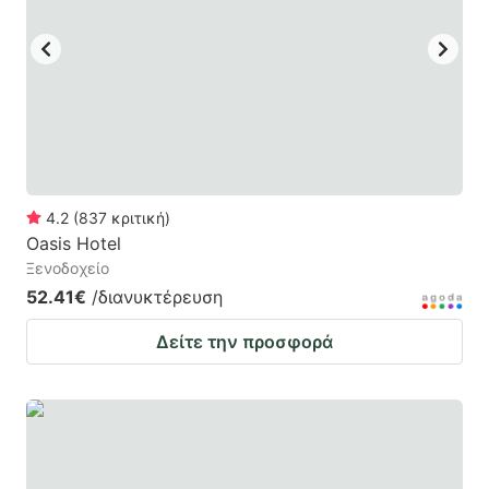
key
key
to
to
get
get
the
the
keyboard
keyboard
shortcuts
shortcuts
for
for
4.2
(
837
κριτική
)
Oasis Hotel
changing
changing
Ξενοδοχείο
dates.
dates.
52.41€
/διανυκτέρευση
Δείτε την προσφορά