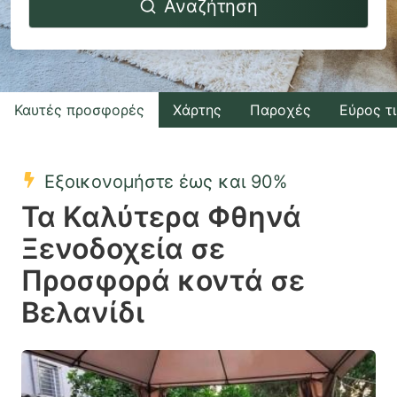
Αναζήτηση
forward
backward
to
to
interact
interact
with
with
Καυτές προσφορές
Χάρτης
Παροχές
Εύρος τ
the
the
calendar
calendar
and
and
Εξοικονομήστε έως και 90%
select
select
Τα Καλύτερα Φθηνά
a
a
Ξενοδοχεία σε
date.
date.
Προσφορά κοντά σε
Press
Press
the
the
Βελανίδι
question
question
mark
mark
key
key