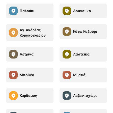
Παλούκι
Δουναίικα
Αγ. Ανδρέας
Κάτω Καβούρι
Κορακοχωριου
Λέτρινα
Λαστεικα
Μπούκα
Μυρτιά
Καρδαμας
Λεβεντοχώρι