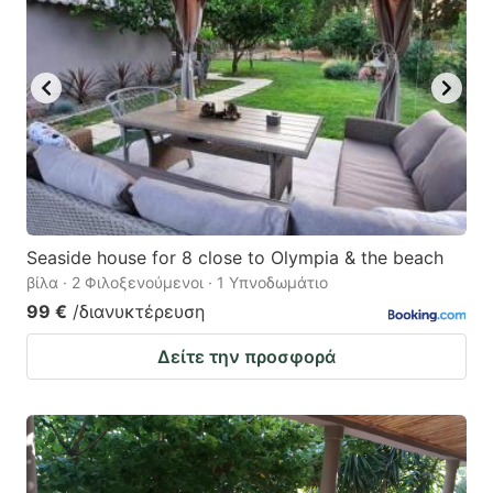
to
to
get
get
the
the
keyboard
keyboard
shortcuts
shortcuts
for
for
changing
changing
dates.
dates.
Seaside house for 8 close to Olympia & the beach
βίλα · 2 Φιλοξενούμενοι · 1 Υπνοδωμάτιο
99 €
/διανυκτέρευση
Δείτε την προσφορά