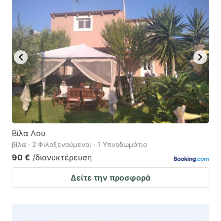
key
key
to
to
get
get
the
the
keyboard
keyboard
shortcuts
shortcuts
for
for
changing
changing
dates.
dates.
Βίλα Λου
βίλα · 2 Φιλοξενούμενοι · 1 Υπνοδωμάτιο
90 €
/διανυκτέρευση
Δείτε την προσφορά