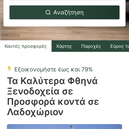
Navigate
Navigate
Αναζήτηση
forward
backward
to
to
interact
interact
with
with
Καυτές προσφορές
Χάρτης
Παροχές
Εύρος τ
the
the
calendar
calendar
and
and
Εξοικονομήστε έως και 79%
select
select
Τα Καλύτερα Φθηνά
a
a
Ξενοδοχεία σε
date.
date.
Προσφορά κοντά σε
Press
Press
the
the
Λαδοχώριον
question
question
mark
mark