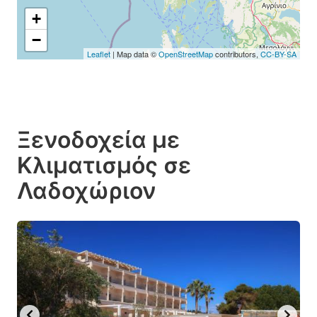
+
−
Leaflet
| Map data ©
OpenStreetMap
contributors,
CC-BY-SA
Ξενοδοχεία με
Κλιματισμός σε
Λαδοχώριον