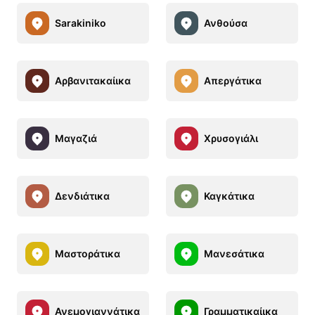
Sarakiniko
Ανθούσα
Αρβανιτακαίικα
Απεργάτικα
Μαγαζιά
Χρυσογιάλι
Δενδιάτικα
Καγκάτικα
Μαστοράτικα
Μανεσάτικα
Ανεμογιαννάτικα
Γραμματικαίικα