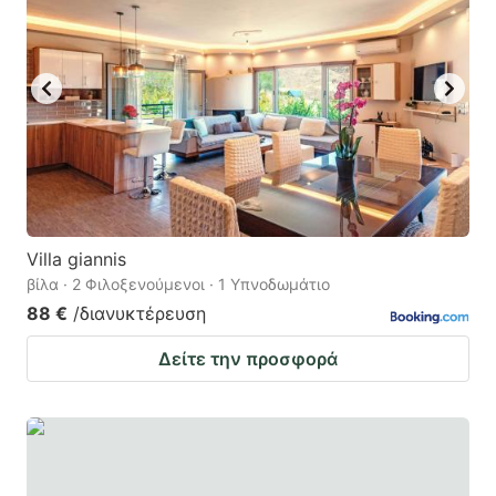
to
to
get
get
the
the
keyboard
keyboard
shortcuts
shortcuts
for
for
changing
changing
dates.
dates.
Villa giannis
βίλα · 2 Φιλοξενούμενοι · 1 Υπνοδωμάτιο
88 €
/διανυκτέρευση
Δείτε την προσφορά