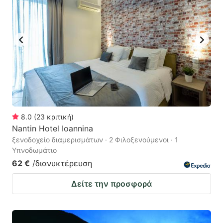
to
to
get
get
the
the
keyboard
keyboard
shortcuts
shortcuts
for
for
changing
changing
dates.
dates.
8.0
(
23
κριτική
)
Nantin Hotel Ioannina
ξενοδοχείο διαμερισμάτων · 2 Φιλοξενούμενοι · 1
Υπνοδωμάτιο
62 €
/διανυκτέρευση
Δείτε την προσφορά