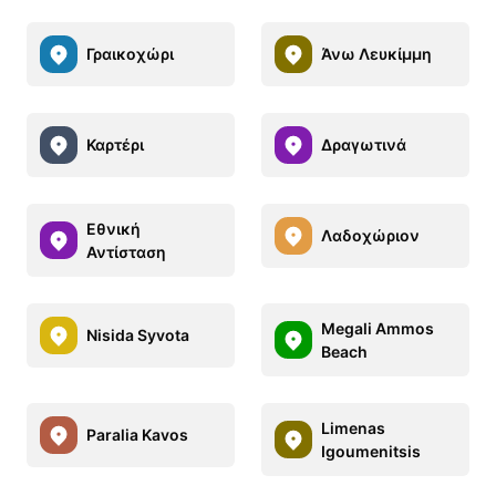
Γραικοχώρι
Άνω Λευκίμμη
Καρτέρι
Δραγωτινά
Εθνική
Λαδοχώριον
Αντίσταση
Megali Ammos
Nisida Syvota
Beach
Limenas
Paralia Kavos
Igoumenitsis