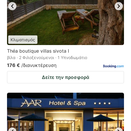
Κλιματισμός
Théa boutique villas sivota I
βίλα · 2 Φιλοξενούμενοι · 1 Υπνοδωμάτιο
176 €
/διανυκτέρευση
Δείτε την προσφορά