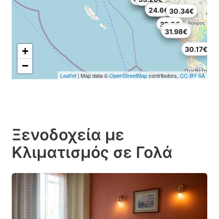
35.26€
35.26€
31.98€
24.6€
30.34€
32.8€
35.26€
31.98€
+
30.17€
−
Leaflet
| Map data ©
OpenStreetMap
contributors,
CC-BY-SA
Ξενοδοχεία με
Κλιματισμός σε Γολά