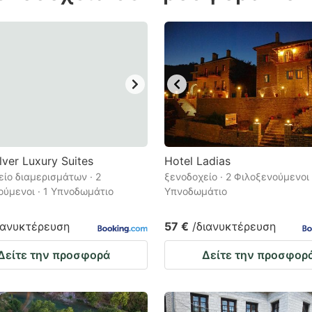
estion
ark
ey
t
e
eyboard
ortcuts
lver Luxury Suites
Hotel Ladias
ίο διαμερισμάτων · 2
r
ξενοδοχείο · 2 Φιλοξενούμενοι 
ούμενοι · 1 Υπνοδωμάτιο
Υπνοδωμάτιο
hanging
tes.
ιανυκτέρευση
57 €
/διανυκτέρευση
Δείτε την προσφορά
Δείτε την προσφορ