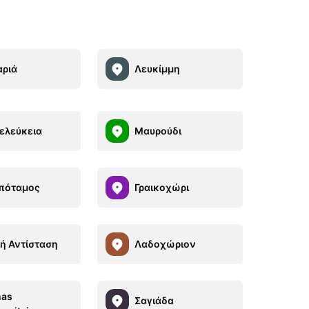
αριά
Λευκίμμη
ελεύκεια
Μαυρούδι
πόταμος
Γραικοχώρι
ή Αντίσταση
Λαδοχώριον
nas
Σαγιάδα