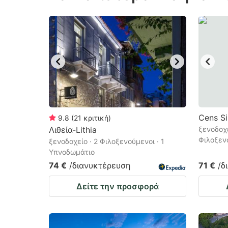
question
qu
mark
m
key
k
to
to
get
ge
the
th
keyboard
k
shortcuts
sh
Cens Si
9.8
(
21
κριτική
)
Λιθεία-Lithia
for
ξενοδοχε
fo
Φιλοξεν
ξενοδοχείο · 2 Φιλοξενούμενοι · 1
changing
c
Υπνοδωμάτιο
dates.
da
74 €
/διανυκτέρευση
71 €
/δ
Δείτε την προσφορά