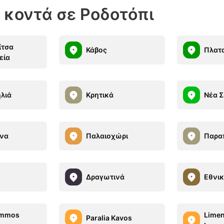
 κοντά σε Ροδοτόπι
ίτσα
Κάβος
Πλατ
εία
λιά
Κρητικά
Νέα Σ
να
Παλαιοχώρι
Παρα
Δραγωτινά
Εθνικ
Ammos
Lime
Paralia Kavos