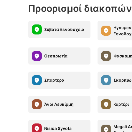
Προορισμοί διακοπών
Ηγουμεν
Σύβοτα Ξενοδοχεία
Ξενοδοχ
Θεσπρωτία
Φασκομη
Σπαρτερά
Σκορπιώ
Άνω Λευκίμμη
Καρτέρι
Megali 
Nisida Syvota