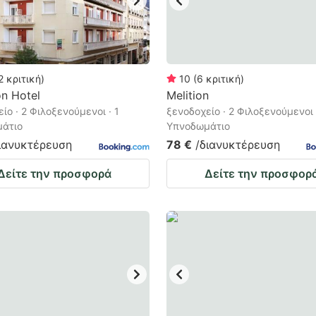
2
κριτική
)
10
(
6
κριτική
)
on Hotel
Melition
ίο · 2 Φιλοξενούμενοι · 1
ξενοδοχείο · 2 Φιλοξενούμενοι 
άτιο
Υπνοδωμάτιο
ιανυκτέρευση
78 €
/διανυκτέρευση
Δείτε την προσφορά
Δείτε την προσφορ