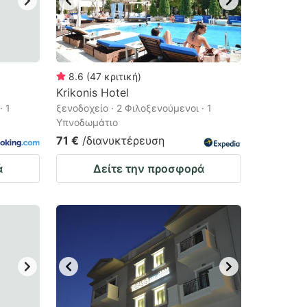
8.6
(
47
κριτική
)
Krikonis Hotel
· 1
ξενοδοχείο · 2 Φιλοξενούμενοι · 1
Υπνοδωμάτιο
71 €
/διανυκτέρευση
ά
Δείτε την προσφορά