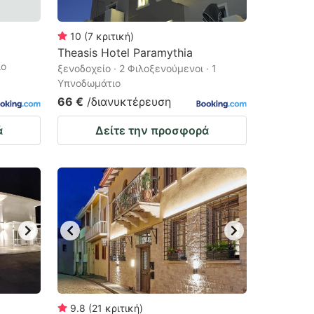
10
(
7
κριτική
)
Theasis Hotel Paramythia
ιο
ξενοδοχείο · 2 Φιλοξενούμενοι · 1
Υπνοδωμάτιο
66 €
/διανυκτέρευση
ά
Δείτε την προσφορά
9.8
(
21
κριτική
)