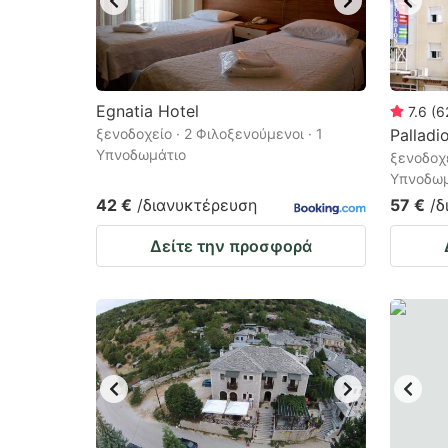
Egnatia Hotel
7.6
(
6
ξενοδοχείο · 2 Φιλοξενούμενοι · 1
Palladi
Υπνοδωμάτιο
ξενοδοχε
Υπνοδωμ
42 €
/διανυκτέρευση
57 €
/δ
Δείτε την προσφορά